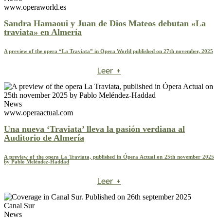
www.operaworld.es
Sandra Hamaoui y Juan de Dios Mateos debutan «La
traviata» en Almería
A preview of the opera “La Traviata” in Opera World published on 27th november, 2025
Leer +
News
www.operaactual.com
Una nueva ‘Traviata’ lleva la pasión verdiana al
Auditorio de Almería
A preview of the opera La Traviata, published in Ópera Actual on 25th november 2025
by Pablo Meléndez-Haddad
Leer +
Canal Sur
News