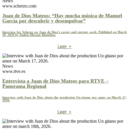
News
www.scherzo.com
Juan de Dios Mateos: “Hay mucha música de Manuel
García por descubrir y desempolvar”
Interview for Scherzo on Juan de Dios’s career and current work. Published on March
20, 2026 by Andrés Moreno Mengíbar.
Leer +
News
www.rtve.es
Entrevista a Juan de Dios Mateos para RTVE –
Panorama Regional
Interview with Juan de Dios about the production Un gitano por amor on March 17,
2026.
Leer +