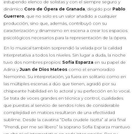
estupendo elenco de solistas y con el siempre seguro y
dinámico
Coro de Ópera de Granada
, dirigido por
Pablo
Guerrero
, que no solo es un valor añadido a cualquier
producción, sino que, además, contribuyó con su
caracterización y dinamismo en escena a crear los espacios
psicológicos necesarios para la representación de la ópera.
En lo musical también sorprendió la velada por la calidad
interpretativa a todos los niveles. Sin lugar a duda, la noche
tuvo dos nombres propios:
Sofía Esparza
en su papel de
Adina y
Juan de Dios Mateos
como el enamoradizo
Nemorino. Su interpretación, ya fuera en solitario como en
las múltiples escenas a dúo que tienen, agradó por su
chispeante habilidad en lo actoral y su perfección en lo vocal.
Se trata de voces grandes en técnica y control, cualidades
que puestas al servicio de sendos roles de considerable
complejidad en matices resultaron de una efectividad
sublime. Desde la cavatina “Della crudele Isotta” al aria final
“Prendi, per me sei libero” la soprano Sofía Esparza mantuvo
un alto nivel interpretativo en cada intervención. Por su