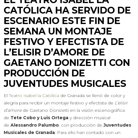
CATÓLICA HA SERVIDO DE
ESCENARIO ESTE FIN DE
SEMANA UN MONTAJE
FESTIVO Y EFECTISTA DE
L’ELISIR D’AMORE DE
GAETANO DONIZETTI CON
PRODUCCIÓN DE
JUVENTUDES MUSICALES
El
Teatro Isabel la Católica
de Granada se llenó de color y
alegría para recibir un montaje festivo y efectista de
L’elisir
d’amore
de Gaetano Donizetti en la visión escenográfica
de
Tete Cobo y Luis Ortega
y dirección musical
de
Alessandro Palumbo
, con producción de
Juventudes
Musicales de Granada
. Para ello han contado con un