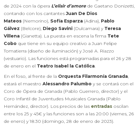
de 2024 con la ópera
L’elisir d’amore
de Gaetano Donizetti,
contando con los cantantes
Juan De Dios
Mateos
(Nemorino),
Sofía Esparza
(Adina),
Pablo
Gálvez
(Belcore),
Diego Savini
(Dulcamara) y
Teresa
Villena
(Gianetta). La puesta en escena la firma
Tete
Cobo
que tiene en su equipo creativo a Juan Felipe
Tomatierra (diseño de iluminación) y José A. Riazzo
(vestuario). Las funciones está programadas para el 26 y 28
de enero en el
Teatro Isabel la Católica
.
En el foso, al frente de la
Orquesta Filarmonía Granada
,
estará el maestro
Alessandro Palumbo
y se contará con el
Coro de Ópera de Granada (Pablo Guerrero, director) y el
Coro Infantil de Juventudes Musicales Granada (Pablo
Hernández, director). Los precios de las
entradas
oscilan
entre los 25 y 45€ y las funciones son a las 20:00 (viernes, 26
de enero) y 18:30 (domingo, 28 de enero de 2023).