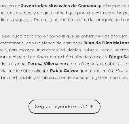
oducción de
Juventudes Musicales de Granada
que ha puesto 
 una obra divertida y de gran calidad que por algo está entre las
ido su vigencia. Pero el gran mérito está en la categoría de la r
 es el nudo gordiano en torno al que se construye una producc
extraordinario, con un elenco de gran nivel.
Juan de Dios Mateo
naje, para mostrar unas dotes indudables. Sobre el recaía, adem
rza
en el papel de
Adina
, derrochó cualidades vocales.
Diego Sa
de la escena.
Teresa Villena
encarnó a
Giannetta
y sobre ella 
arla como sobresaliente.
Pablo Gálvez
que representó a
Belcor
ad incuestionable y también actor de variados registros, con efe
Seguir Leyendo en COPE