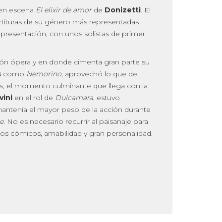
en escena
El elixir de amor
de
Donizetti
. El
 partituras de su género más representadas
epresentación, con unos solistas de primer
ión ópera y en donde cimenta gran parte su
s
como
Nemorino
, aprovechó lo que de
ás, el momento culminante que llega con la
vini
en el rol de
Dulcamara
, estuvo
mantenía el mayor peso de la acción durante
e
. No es necesario recurrir al paisanaje para
ctos cómicos, amabilidad y gran personalidad.